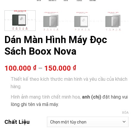
Dán Màn Hình Máy Đọc
Sách Boox Nova
100.000
₫
–
150.000
₫
Thiết kế theo kích thước màn hình và yêu cầu của khách
hàng.
Hình ảnh mang tính chất minh họa,
anh (chị)
đặt hàng vui
lòng ghi tên và mã máy.
XÓA
Chất Liệu