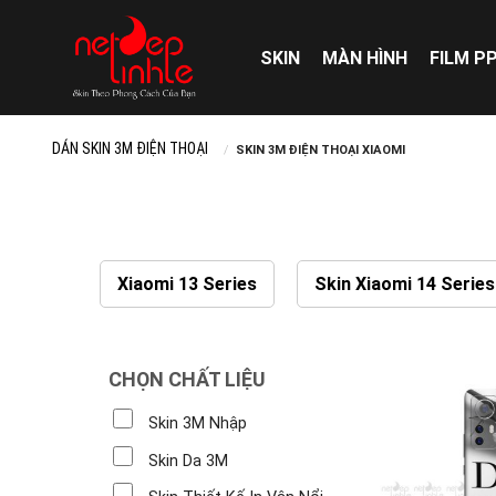
Skip
to
SKIN
MÀN HÌNH
FILM P
content
DÁN SKIN 3M ĐIỆN THOẠI
/
SKIN 3M ĐIỆN THOẠI XIAOMI
Xiaomi 13 Series
Skin Xiaomi 14 Series
CHỌN CHẤT LIỆU
Skin 3M Nhập
Skin Da 3M