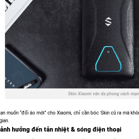
Skin Xiaomi vân da phong cách mạ
bạn muốn “đổi áo mới” cho Xiaomi, chỉ cần bóc Skin cũ ra mà khô
gian.
 ảnh hưởng đến tản nhiệt & sóng điện thoại