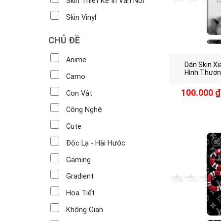
Skin Thiết Kế In Vân Nổi
Skin Vinyl
CHỦ ĐỀ
Anime
Dán Skin Xi
Hình Thươn
Camo
100.000
₫
Con Vật
Công Nghệ
Cute
Độc Lạ - Hài Hước
Gaming
Gradient
Họa Tiết
Không Gian