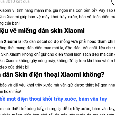
của 3010 kết quả
Xiaomi vì tính năng mạnh mẽ, giá ngon mà còn bền bỉ? Vậy sao 
Skin Xiaomi giúp bảo vệ máy khỏi trầy xước, bảo vệ toàn diện m
ng của bạn!
hiệu về miếng dán skin Xiaomi
in Xiaomi
là lớp dán decal có độ mỏng vừa phải hoặc thậm chí l
ồng thời mang đến diện mạo mới lạ, độc đáo. Với chất liệu như C
n Skin Xiaomi không chỉ giữ cho điện thoại luôn sạch đẹp mà còn 
skin Xiaomi không gây nóng máy, không để lại keo khi tháo và ôm
đẹp của thiết bị!
n dán Skin điện thoại Xiaomi không?
ảo vệ dế yêu khỏi trầy xước mà vẫn giữ được thiết kế gọn nhẹ,
ọn hoàn hảo!
bề mặt điện thoại khỏi trầy xước, bám vân tay
mi có thiết kế bóng bẩy, nhưng lại dễ bị trầy xước, bám vân tay,