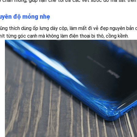
 chắn mỏng, giúp hạn chế tối đa các vết xước do ma sát trên 
guyên độ mỏng nhẹ
cũng thích dùng ốp lưng dày cộp, làm mất đi vẻ đẹp nguyên bản c
ít từng góc cạnh mà không làm điện thoại bị thô, cồng kềnh.