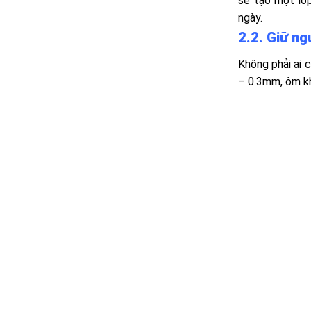
sẽ tạo một lớp
ngày.
2.2. Giữ n
Không phải ai 
– 0.3mm, ôm kh