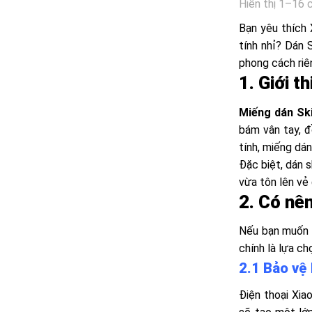
Hiển thị 1–16 
Bạn yêu thích 
tính nhỉ? Dán 
phong cách riê
1. Giới t
Miếng dán Sk
bám vân tay, đ
tính, miếng dá
Đặc biệt, dán 
vừa tôn lên vẻ 
2. Có nê
Nếu bạn muốn b
chính là lựa ch
2.1 Bảo vệ 
Điện thoại Xiao