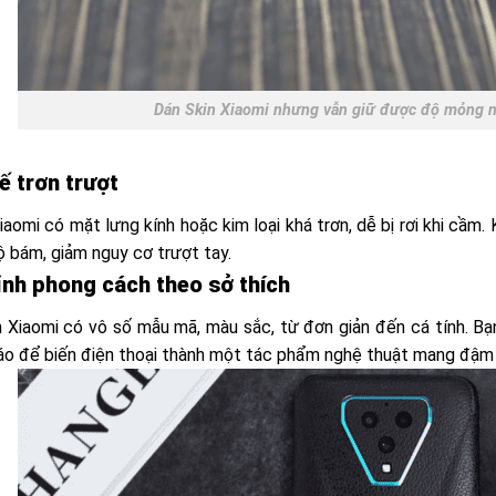
Dán Skin Xiaomi nhưng vẫn giữ được độ mỏng n
ế trơn trượt
omi có mặt lưng kính hoặc kim loại khá trơn, dễ bị rơi khi cầm. K
ộ bám, giảm nguy cơ trượt tay.
ỉnh phong cách theo sở thích
 Xiaomi có vô số mẫu mã, màu sắc, từ đơn giản đến cá tính. Bạn 
áo để biến điện thoại thành một tác phẩm nghệ thuật mang đậm