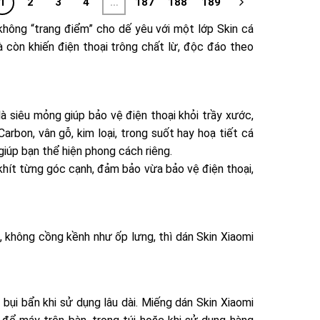
1
2
3
4
…
187
188
189
không “trang điểm” cho dế yêu với một lớp Skin cá
à còn khiến điện thoại trông chất lừ, độc đáo theo
à siêu mỏng giúp bảo vệ điện thoại khỏi trầy xước,
arbon, vân gỗ, kim loại, trong suốt hay hoạ tiết cá
giúp bạn thể hiện phong cách riêng.
 khít từng góc cạnh, đảm bảo vừa bảo vệ điện thoại,
 không cồng kềnh như ốp lưng, thì dán Skin Xiaomi
 bụi bẩn khi sử dụng lâu dài. Miếng dán Skin Xiaomi