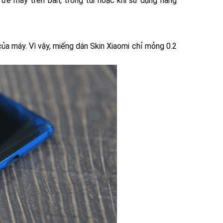
để máy trên bàn, trong túi hoặc khi sử dụng hàng
ủa máy. Vì vậy, miếng dán Skin Xiaomi chỉ mỏng 0.2