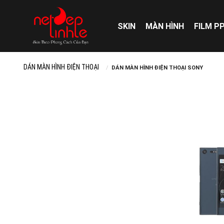
Skip
to
SKIN
MÀN HÌNH
FILM P
content
DÁN MÀN HÌNH ĐIỆN THOẠI
/
DÁN MÀN HÌNH ĐIỆN THOẠI SONY