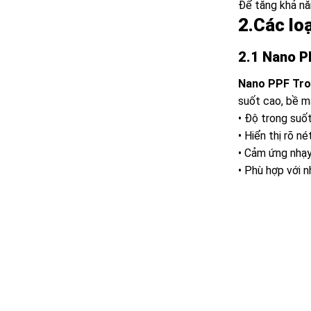
Để tăng khả nă
2.Các lo
2.1 Nano P
Nano PPF Tr
suốt cao, bề m
• Độ trong suố
• Hiển thị rõ n
• Cảm ứng nhạy
• Phù hợp với 