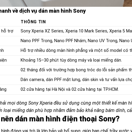
hanh về dịch vụ dán màn hình Sony
THÔNG TIN
 hỗ trợ
Sony Xperia XZ Series, Xperia 10 Mark Series, Xperia 5 Ma
Nano PPF Trong, Nano PPF Nhám, Nano UV Trong, Nano 
nh
Hỗ trợ nhiều dòng màn hình phẳng và một số model có th
hiện
Khoảng 15–30 phút tùy dòng máy và loại miếng dán.
02 tháng đối với trường hợp bong tróc do lỗi sản phẩm t
Dán camera, dán PPF mặt lưng, dán skin và tư vấn lựa ch
àng
02 cửa hàng tại Hà Nội và 02 cửa hàng tại TP.HCM.
hải mọi dòng Sony Xperia đều sử dụng cùng một thiết kế màn hình
ấn loại miếng dán phù hợp nhằm đảm bảo khả năng bám dính, cả
o nên dán màn hình điện thoại Sony?
hình đóng vai trò là lớp bảo vệ bổ sung, giúp hạn chế trầy xước 