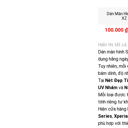
Dán Màn Hì
XZ 
100.000
₫
Hiển thị tất cả
Dán màn hình S
dụng hằng ngày
Tuy nhiên, mỗi
bám dính, độ n
Tại
Nét Đẹp T
UV Nhám
và
N
Mỗi loại được 
tính riêng tư k
Hiện cửa hàng 
Series
,
Xperia
phù hợp với thi