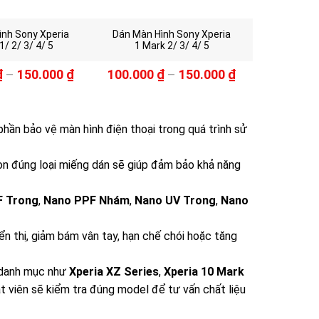
ình Sony Xperia
Dán Màn Hình Sony Xperia
1/ 2/ 3/ 4/ 5
1 Mark 2/ 3/ 4/ 5
₫
–
150.000
₫
100.000
₫
–
150.000
₫
phần bảo vệ màn hình điện thoại trong quá trình sử
chọn đúng loại miếng dán sẽ giúp đảm bảo khả năng
F Trong
,
Nano PPF Nhám
,
Nano UV Trong
,
Nano
ển thị, giảm bám vân tay, hạn chế chói hoặc tăng
 danh mục như
Xperia XZ Series
,
Xperia 10 Mark
uật viên sẽ kiểm tra đúng model để tư vấn chất liệu