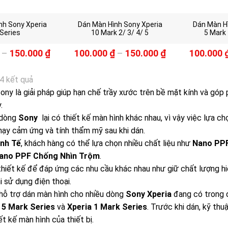
nh Sony Xperia
Dán Màn Hình Sony Xperia
Dán Màn H
Series
10 Mark 2/ 3/ 4/ 5
5 Mark 
–
150.000
₫
100.000
₫
–
150.000
₫
100.000
 4 kết quả
ony là giải pháp giúp hạn chế trầy xước trên bề mặt kính và góp 
.
 dòng
Sony
lại có thiết kế màn hình khác nhau, vì vậy việc lựa 
hạy cảm ứng và tính thẩm mỹ sau khi dán.
inh Tế
, khách hàng có thể lựa chọn nhiều chất liệu như
Nano PP
ano PPF Chống Nhìn Trộm
.
thiết kế để đáp ứng các nhu cầu khác nhau như giữ chất lượng hi
hi sử dụng điện thoại.
hỗ trợ dán màn hình cho nhiều dòng
Sony Xperia
đang có trong
 5 Mark Series
và
Xperia 1 Mark Series
. Trước khi dán, kỹ th
ết kế màn hình của thiết bị.