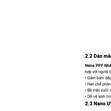
2.2 Dán mà
Nano PPF Nh
hợp với người 
• Giảm bám dấu
• Hạn chế phản
• Bề mặt vuốt 
• Dễ vệ sinh tr
2.3 Nano U