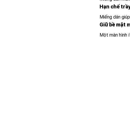
Hạn chế trầ
Miếng dán giúp
Giữ bề mặt 
Một màn hình í