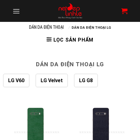
Skip
to
content
DÁN DA ĐIỆN THOẠI
/
DÁN DA ĐIỆN THOẠI LG
LỌC SẢN PHẨM
DÁN DA ĐIỆN THOẠI LG
LG V60
LG Velvet
LG G8