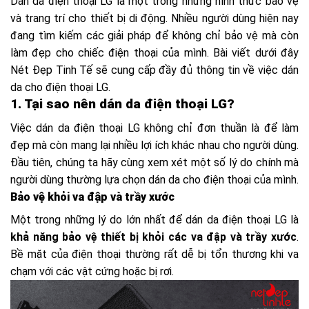
Dán da điện thoại LG là một trong những hình thức bảo vệ
và trang trí cho thiết bị di động. Nhiều người dùng hiện nay
đang tìm kiếm các giải pháp để không chỉ bảo vệ mà còn
làm đẹp cho chiếc điện thoại của mình. Bài viết dưới đây
Nét Đẹp Tinh Tế sẽ cung cấp đầy đủ thông tin về việc dán
da cho điện thoại LG.
1. Tại sao nên dán da điện thoại LG?
Việc dán da điện thoại LG không chỉ đơn thuần là để làm
đẹp mà còn mang lại nhiều lợi ích khác nhau cho người dùng.
Đầu tiên, chúng ta hãy cùng xem xét một số lý do chính mà
người dùng thường lựa chọn dán da cho điện thoại của mình.
Bảo vệ khỏi va đập và trầy xước
Một trong những lý do lớn nhất để dán da điện thoại LG là
khả năng bảo vệ thiết bị khỏi các va đập và trầy xước
.
Bề mặt của điện thoại thường rất dễ bị tổn thương khi va
chạm với các vật cứng hoặc bị rơi.