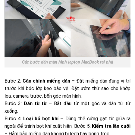
Các bước dán màn hình laptop MacBook tại nhà
Bước 2:
Căn chỉnh miếng dán
– Đặt miếng dán đúng vị trí
trước khi bóc lớp keo bảo vệ. Đặt ướm thử sao cho khớp
loa, camera trước, bốn góc màn hình.
Bước 3:
Dán từ từ
– Bắt đầu từ một góc và dán từ từ
xuống.
Bước 4:
Loại bỏ bọt khí
– Dùng thẻ cứng gạt từ giữa ra
ngoài để tránh bọt khí xuất hiện. Bước 5:
Kiểm tra lần cuối
– Đảm bảo miếng dán không bị lệch hay bong tróc.