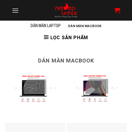
Skip
to
content
DÁN MÀN LAPTOP
/
DÁN MÀN MACBOOK
LỌC SẢN PHẨM
DÁN MÀN MACBOOK