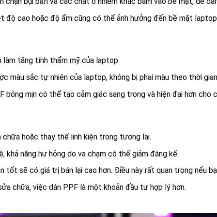
chặn bụi bẩn và các chất ô nhiễm khác bám vào bề mặt, dễ dàng
t độ cao hoặc độ ẩm cũng có thể ảnh hưởng đến bề mặt laptop.
 làm tăng tính thẩm mỹ của laptop.
c màu sắc tự nhiên của laptop, không bị phai màu theo thời gian
 bóng mịn có thể tạo cảm giác sang trọng và hiện đại hơn cho c
 chữa hoặc thay thế linh kiện trong tương lai.
ệ, khả năng hư hỏng do va chạm có thể giảm đáng kể.
ốt sẽ có giá trị bán lại cao hơn. Điều này rất quan trọng nếu bạn
 sửa chữa, việc dán PPF là một khoản đầu tư hợp lý hơn.