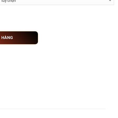
p Dell số lượng
Ỏ HÀNG