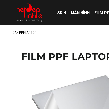
Skip
to
SKIN
MÀN HÌNH
FILM P
content
DÁN PPF LAPTOP