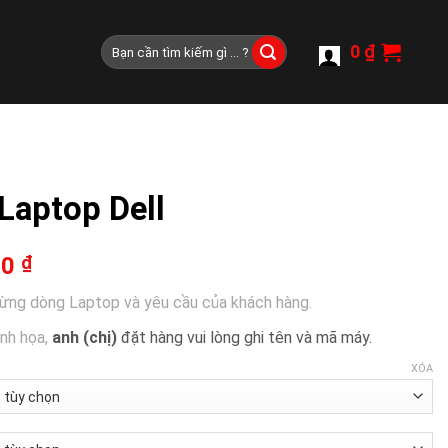
Tìm
0
₫
kiếm:
Laptop Dell
00
₫
từng dòng Laptop và yêu cầu của khách hàng.
inh họa,
anh (chị)
đặt hàng vui lòng ghi tên và mã máy.
XÓA