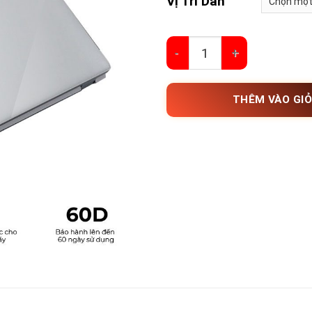
Vị Trí Dán
Dán Film PPF Lapto
THÊM VÀO GI