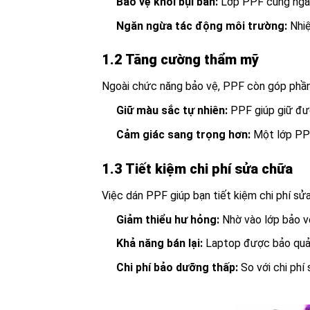
Bảo vệ khỏi bụi bẩn:
Lớp PPF cũng ngăn 
Ngăn ngừa tác động môi trường:
Nhiệ
1.2 Tăng cường thẩm mỹ
Ngoài chức năng bảo vệ, PPF còn góp phần
Giữ màu sắc tự nhiên:
PPF giúp giữ đượ
Cảm giác sang trọng hơn:
Một lớp PPF
1.3 Tiết kiệm chi phí sửa chữa
Việc dán PPF giúp bạn tiết kiệm chi phí sửa
Giảm thiểu hư hỏng:
Nhờ vào lớp bảo v
Khả năng bán lại:
Laptop được bảo quản t
Chi phí bảo dưỡng thấp:
So với chi phí