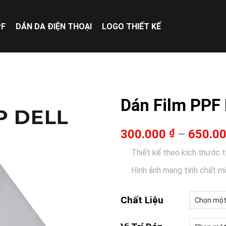
PF
DÁN DA ĐIỆN THOẠI
LOGO THIẾT KẾ
Dán Film PPF 
300.000
₫
–
650.0
Thiết kế theo kích thước 
Hình ảnh mang tính chất m
Chất Liệu