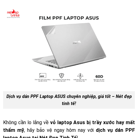
Dịch vụ dán PPF Laptop ASUS chuyên nghiệp, giá tốt – Nét đẹp
tinh tế!
Không cần lo lắng về
vỏ laptop Asus bị trầy xước hay mất
thẩm mỹ
, hãy bảo vệ ngay hôm nay với
dịch vụ dán PPF
laptop Asus tại Nét Đẹp Tinh Tế
!