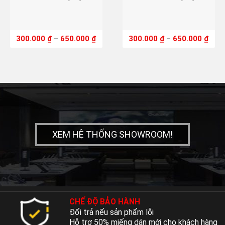
300.000
₫
–
650.000
₫
300.000
₫
–
650.000
₫
XEM HỆ THỐNG SHOWROOM!
CHẾ ĐỘ BẢO HÀNH
Đổi trả nếu sản phẩm lỗi
Hỗ trợ 50% miếng dán mới cho khách hàng