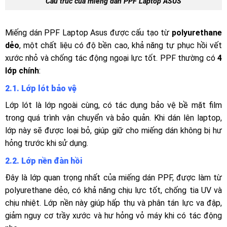
Cấu trúc của miếng dán PPF Laptop ASUS
Miếng dán PPF Laptop Asus được cấu tạo từ
polyurethane
dẻo
, một chất liệu có độ bền cao, khả năng tự phục hồi vết
xước nhỏ và chống tác động ngoại lực tốt. PPF thường có
4
lớp chính
:
2.1.
Lớp lót bảo vệ
Lớp lót là lớp ngoài cùng, có tác dụng bảo vệ bề mặt film
trong quá trình vận chuyển và bảo quản. Khi dán lên laptop,
lớp này sẽ được loại bỏ, giúp giữ cho miếng dán không bị hư
hỏng trước khi sử dụng.
2.2.
Lớp nền đàn hồi
Đây là lớp quan trọng nhất của miếng dán PPF, được làm từ
polyurethane dẻo, có khả năng chịu lực tốt, chống tia UV và
chịu nhiệt. Lớp nền này giúp hấp thụ và phân tán lực va đập,
giảm nguy cơ trầy xước và hư hỏng vỏ máy khi có tác động