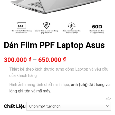
Dán Film PPF Laptop Asus
300.000
₫
–
650.000
₫
Thiết kế theo kích thước từng dòng Laptop và yêu cầu
của khách hàng.
Hình ảnh mang tính chất minh họa,
anh (chị)
đặt hàng vui
lòng ghi tên và mã máy.
XÓA
Chất Liệu