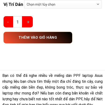
Vị Trí Dán
Dán Film PPF Laptop Asus số lượng
THÊM VÀO GIỎ HÀNG
Bạn có thể đã nghe nhiều về miếng dán PPF laptop Asus
nhưng liệu bạn chưa tìm thấy một địa chỉ đáng tin cậy, cung
cấp miếng dán bền đẹp, không bong tróc, thực sự bảo vệ
laptop như mong đợi? Nếu bạn còn đang băn khoăn về chất
lượng hay chưa biết nơi nào tốt nhất để dán PPF, hãy để Nét
đẹp tinh tế giúp bạn tìm hiểu ngay qua bài viết dưới đây.