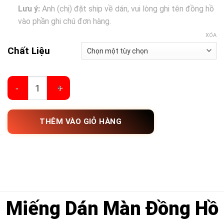
Lưu ý:
Anh (chị) đặt ship về dán, vui lòng ghi tên đồng hồ
vào phần ghi chú đơn hàng.
XÓA
Chất Liệu
Dán Màn Đồng Hồ Xiaomi Watch số lượng
THÊM VÀO GIỎ HÀNG
Miếng Dán Màn Đồng Hồ