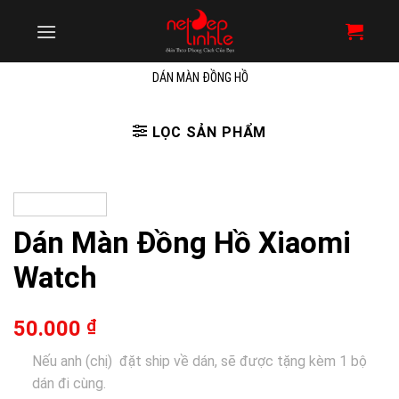
Skip
to
content
DÁN MÀN ĐỒNG HỒ
LỌC SẢN PHẨM
Dán Màn Đồng Hồ Xiaomi
Watch
50.000
₫
Nếu anh (chị) đặt ship về dán, sẽ được tặng kèm 1 bộ
dán đi cùng.