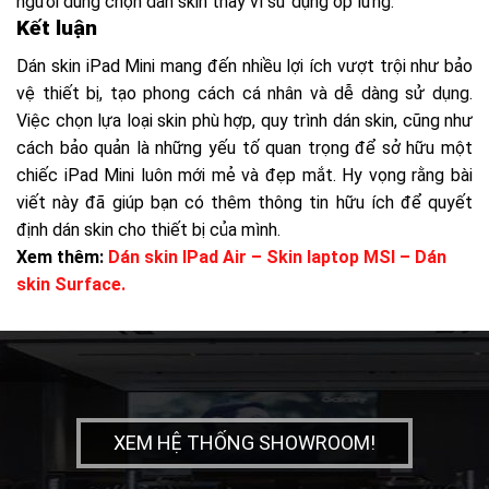
người dùng chọn dán skin thay vì sử dụng ốp lưng.
Kết luận
Dán skin iPad Mini mang đến nhiều lợi ích vượt trội như bảo
vệ thiết bị, tạo phong cách cá nhân và dễ dàng sử dụng.
Việc chọn lựa loại skin phù hợp, quy trình dán skin, cũng như
cách bảo quản là những yếu tố quan trọng để sở hữu một
chiếc iPad Mini luôn mới mẻ và đẹp mắt. Hy vọng rằng bài
viết này đã giúp bạn có thêm thông tin hữu ích để quyết
định dán skin cho thiết bị của mình.
Xem thêm:
Dán skin IPad Air
– Skin laptop MSI
– Dán
skin Surface.
XEM HỆ THỐNG SHOWROOM!