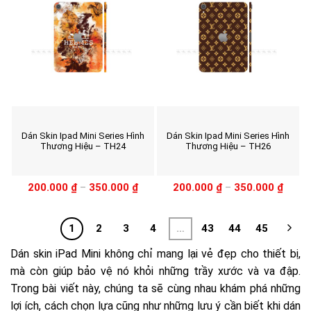
Dán Skin Ipad Mini Series Hình
Dán Skin Ipad Mini Series Hình
Thương Hiệu – TH24
Thương Hiệu – TH26
200.000
₫
–
350.000
₫
200.000
₫
–
350.000
₫
1
2
3
4
…
43
44
45
Dán skin iPad Mini không chỉ mang lại vẻ đẹp cho thiết bị,
mà còn giúp bảo vệ nó khỏi những trầy xước và va đập.
Trong bài viết này, chúng ta sẽ cùng nhau khám phá những
lợi ích, cách chọn lựa cũng như những lưu ý cần biết khi dán