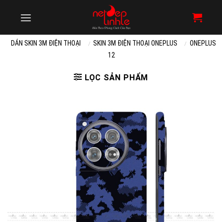
Skip
to
content
DÁN SKIN 3M ĐIỆN THOẠI
SKIN 3M ĐIỆN THOẠI ONEPLUS
ONEPLUS
/
/
12
LỌC SẢN PHẨM